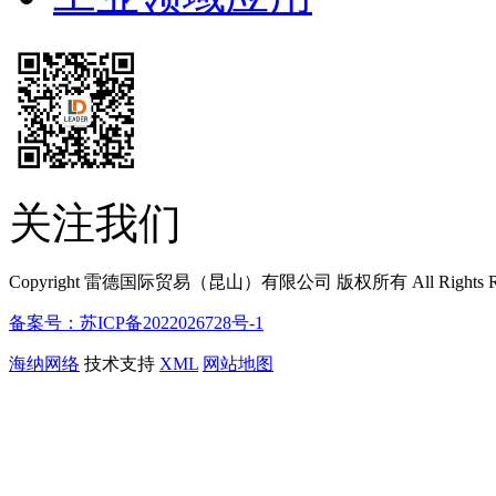
关注我们
Copyright 雷德国际贸易（昆山）有限公司 版权所有 All Rights Re
备案号：苏ICP备2022026728号-1
海纳网络
技术支持
XML
网站地图