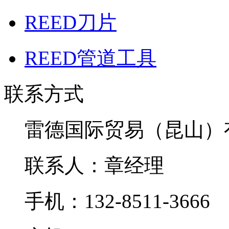
REED刀片
REED管道工具
联系方式
雷德国际贸易（昆山）
联系人：章经理
手机：132-8511-3666