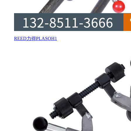
REED力得PLASOH1