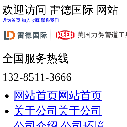
欢迎访问 雷德国际 网站
设为首页
加入收藏
联系我们
全国服务热线
132-8511-3666
网站首页
网站首页
关于公司
关于公司
公司介绍
公司环境