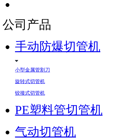
公司产品
手动防爆切管机
小型金属管割刀
旋转式切管机
铰接式切管机
PE塑料管切管机
气动切管机