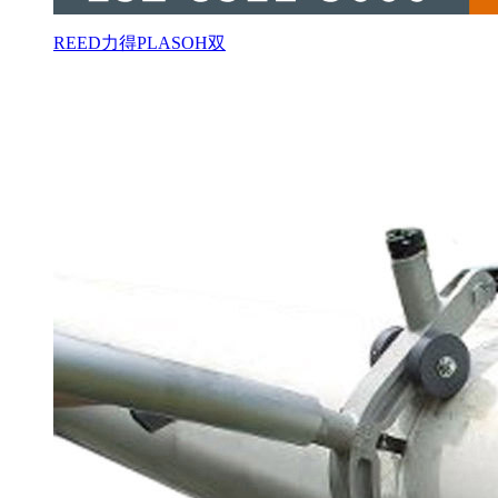
REED力得PLASOH双