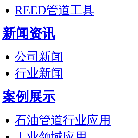
REED管道工具
新闻资讯
公司新闻
行业新闻
案例展示
石油管道行业应用
工业领域应用