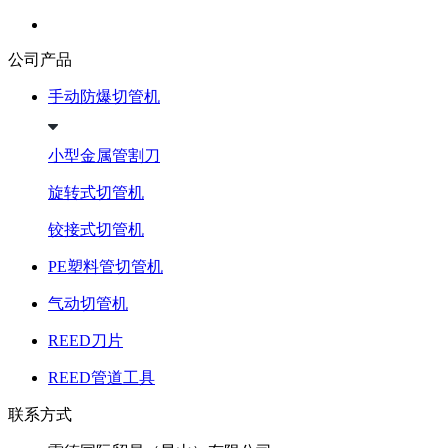
公司产品
手动防爆切管机
小型金属管割刀
旋转式切管机
铰接式切管机
PE塑料管切管机
气动切管机
REED刀片
REED管道工具
联系方式