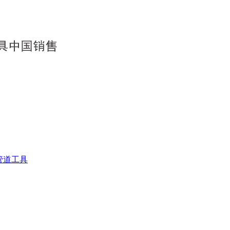
D管道工具