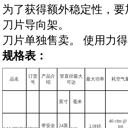
为了获得额外稳定性，要
刀片导向架。
刀片单独售卖。
使用力得
规格表：
订货
产品介
管直径最大
品名
最大功率
耗空气
号
绍
可达
英寸
毫米
40 cfm @
带安全
24英
2.0HP,
psi