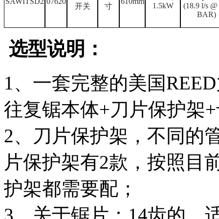
SAWITSD2
07620
610mm
1.5kW
(18.9 l/s @
开关
寸
BAR)
选型说明：
1、一套完整的美国REE
往复锯本体+刀片保护架+
2、刀片保护架，不同的
片保护架有2款，按照目
护架都需要配；
3、关于锯片：14齿的