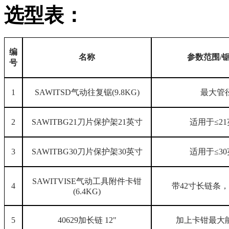
选型表：
编
名称
参数范围/
号
1
SAWITSD气动往复锯(9.8KG)
最大管径
2
SAWITBG21刀片保护架21英寸
适用于≤2
3
SAWITBG30刀片保护架30英寸
适用于≤3
SAWITVISE气动工具附件卡钳
4
带42寸长链条，
(6.4KG)
5
40629加长链 12"
加上卡钳最大能